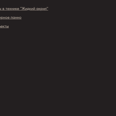
 в технике "Жидкий акрил"
ерное панно
ъекты