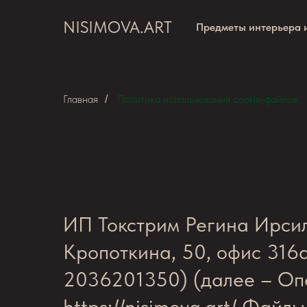
NISIMOVA.ART
Предметы интерьера 
Главная
Политика использования cookie-файлов
/
ИП Токстрим Регина Ирсил
Кропоткина, 50, офис 3
2036201350) (далее – Опе
https://nisimova.art/ Фай