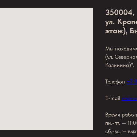
350004, 
ул. Кроп
этаж), Б
Мы находимс
(ул. Северна
Калинина)".
Телефон
+7 
E-mail
nisim
Время работ
пн.-пт. — 11:
сб.-вс. — вы